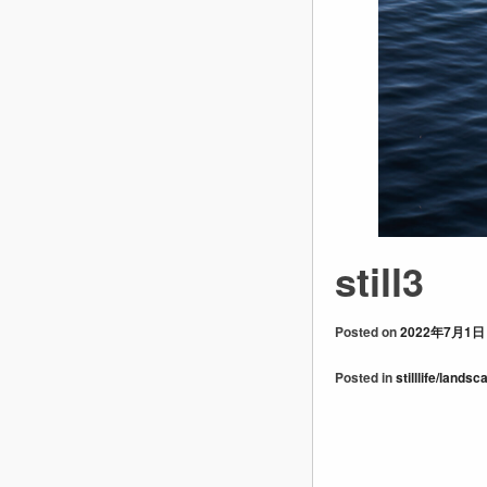
still3
Posted on
2022年7月1日
Posted in
stilllife/landsc