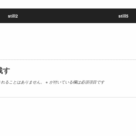
still2
still5
残す
されることはありません。
※
が付いている欄は必須項目です