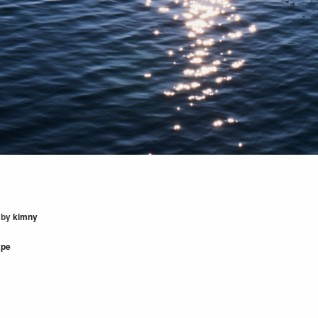
by
kimny
ape