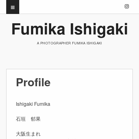
Fumika Ishigaki
A PHOTOGRAPHER FUMIKA ISHIGAKI
Profile
Ishigaki Fumika
石垣 郁果
大阪生まれ